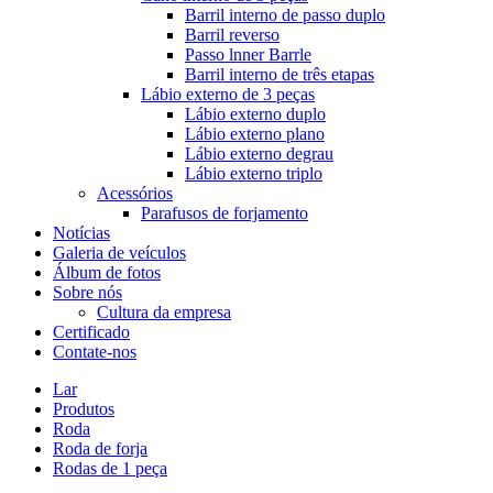
Barril interno de passo duplo
Barril reverso
Passo lnner Barrle
Barril interno de três etapas
Lábio externo de 3 peças
Lábio externo duplo
Lábio externo plano
Lábio externo degrau
Lábio externo triplo
Acessórios
Parafusos de forjamento
Notícias
Galeria de veículos
Álbum de fotos
Sobre nós
Cultura da empresa
Certificado
Contate-nos
Lar
Produtos
Roda
Roda de forja
Rodas de 1 peça