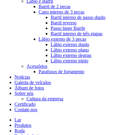
Lábio e Barril
Barril de 2 peças
Cano interno de 3 peças
Barril interno de passo duplo
Barril reverso
Passo lnner Barrle
Barril interno de três etapas
Lábio externo de 3 peças
Lábio externo duplo
Lábio externo plano
Lábio externo degrau
Lábio externo triplo
Acessórios
Parafusos de forjamento
Notícias
Galeria de veículos
Álbum de fotos
Sobre nós
Cultura da empresa
Certificado
Contate-nos
Lar
Produtos
Roda