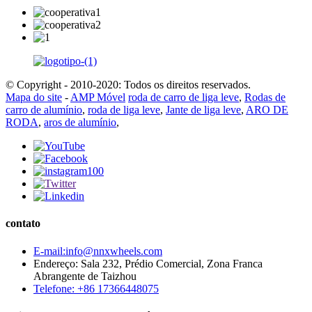
© Copyright - 2010-2020: Todos os direitos reservados.
Mapa do site
-
AMP Móvel
roda de carro de liga leve
,
Rodas de
carro de alumínio
,
roda de liga leve
,
Jante de liga leve
,
ARO DE
RODA
,
aros de alumínio
,
contato
E-mail:info@nnxwheels.com
Endereço: Sala 232, Prédio Comercial, Zona Franca
Abrangente de Taizhou
Telefone: +86 17366448075