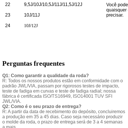
22
9,5J/10J/10,5J/11J/11,5J/12J
Você pode
quaisquer
23
10J/11J
precisar.
24
10J/12J
Perguntas frequentes
Q1: Como garantir a qualidade da roda?
R: Todos os nossos produtos estão em conformidade com o
padrão JWL/VIA, passam por rigorosos testes de impacto,
teste de fadiga em curvas e teste de fadiga radial; nossa
fábrica é certificada ISO/TS16949, ISO14001 TUV SFI
JWL/VIA.
Q2: Como é o seu prazo de entrega?
R: A partir da data de recebimento do depósito, concluiremos
a produção em 35 a 45 dias. Caso seja necessário produzir
o molde da roda, o prazo de entrega será de 3 a 4 semanas
a mais.