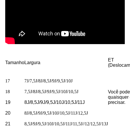
ET
Tamanho
Largura
(Deslocam
17
7J/7,5J/8J/8,5J/9J/9,5J/10J
18
7,5J/8J/8,5J/9J/9,5J/10J/10,5J
Você pode
quaisquer
19
8J/8,5J/9J/9,5J/10J/10,5J/11J
precisar.
20
8J/8,5J/9J/9,5J/10J/10,5J/11J/12,5J
21
8,5J/9J/9,5J/10J/10,5J/11J/11,5J//12/12,5J/13J