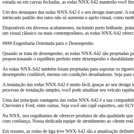
estrada ou em curvas fechadas, as rodas NNX-S42 manterão você firm
Um dos destaques das rodas NNX-S42 é o seu design marcante. A esté
intrincado padrão dos raios não só aumenta o apelo visual, como tam
Disponíveis em diversos acabamentos, incluindo preto brilhante, prat
um visual clássico ou mais contemporâneo, as rodas NNX-S42 oferecem
#### Engenharia Orientada para o Desempenho
Quando se trata de desempenho, as rodas NNX-S42 são projetadas para 
proporcionando o equilíbrio perfeito entre desempenho e durabilidade
As rodas NNX-S42 também foram projetadas para suportar os rigores d
desempenho confiável, mesmo em condições desafiadoras. Seja para cir
A instalação das rodas NNX-S42 é muito fácil, graças ao seu design i
processo de instalação simples, você pode atualizar seu veículo rapida
Uma das principais vantagens das rodas NNX-S42 é a sua compatibi
Chevrolet e Ford, entre outras. Seja você um cupê esportivo, um SU
Na NNX, nos orgulhamos de oferecer produtos de alta qualidade que 
com confiança. Nossa dedicada equipe de atendimento ao cliente está
Em resumo, as rodas de liga leve NNX-S42 são a atualização definitiv