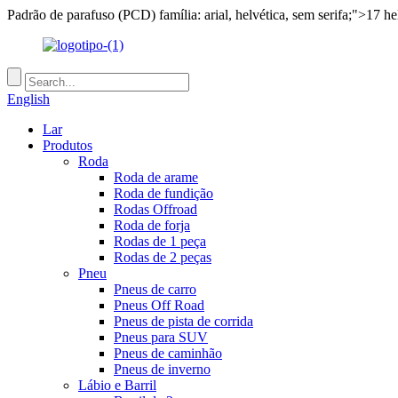
Padrão de parafuso (PCD) família: arial, helvética, sem serifa;">17 hel
English
Lar
Produtos
Roda
Roda de arame
Roda de fundição
Rodas Offroad
Roda de forja
Rodas de 1 peça
Rodas de 2 peças
Pneu
Pneus de carro
Pneus Off Road
Pneus de pista de corrida
Pneus para SUV
Pneus de caminhão
Pneus de inverno
Lábio e Barril