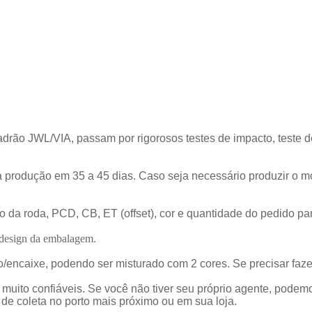
ão JWL/VIA, passam por rigorosos testes de impacto, teste de f
 a produção em 35 a 45 dias. Caso seja necessário produzir o m
da roda, PCD, CB, ET (offset), cor e quantidade do pedido par
 design da embalagem.
encaixe, podendo ser misturado com 2 cores. Se precisar faze
uito confiáveis. Se você não tiver seu próprio agente, podem
 de coleta no porto mais próximo ou em sua loja.