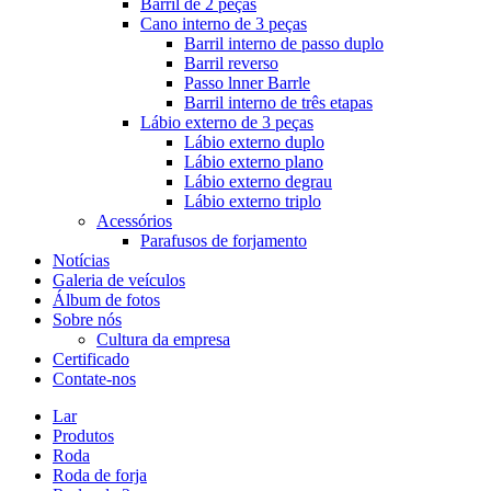
Barril de 2 peças
Cano interno de 3 peças
Barril interno de passo duplo
Barril reverso
Passo lnner Barrle
Barril interno de três etapas
Lábio externo de 3 peças
Lábio externo duplo
Lábio externo plano
Lábio externo degrau
Lábio externo triplo
Acessórios
Parafusos de forjamento
Notícias
Galeria de veículos
Álbum de fotos
Sobre nós
Cultura da empresa
Certificado
Contate-nos
Lar
Produtos
Roda
Roda de forja