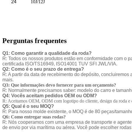
24
10J/12J
Perguntas frequentes
Q1: Como garantir a qualidade da roda?
R: Todos os nossos produtos estão em conformidade com o padr
certificada ISO/TS16949, ISO14001 TUV SFI JWL/VIA.
Q2: Como é o seu prazo de entrega?
R: A partir da data de recebimento do depósito, concluiremos
mais.
Q3: Que informações devo fornecer para um orçamento?
R: Normalmente precisamos saber: modelo do carro e tamanho 
Q4: Vocês aceitam pedidos OEM ou ODM?
R: Aceitamos OEM, ODM com logotipo do cliente, design da roda e
Q5: Qual é o seu MOQ?
R: Para nosso molde existente, o MOQ é de 80 peças/tamanho/
Q6: Como entregar suas rodas?
R: Nós cooperamos com uma empresa de transporte e agente m
de envio por via marítima ou aérea. Você pode escolher rodas