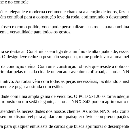
e e no controle.
tica elegante e moderna certamente chamará a atenção de todos, faze
bém contribui para a construção leve da roda, aprimorando o desempen
a fosco e cromo polido, você pode personalizar suas rodas para combinar
 a versatilidade para todos os gostos.
se destacar. Construídas em liga de alumínio de alta qualidade, essas
. O design leve reduz o peso não suspenso, o que pode levar a uma melh
a condução diária. Com uma construção robusta que resiste a dobras e 
cular pelas ruas da cidade ou encarar aventuras off-road, as rodas NN
ntuitivo. As rodas vêm com todas as peças necessárias, facilitando a i
mente e pegar a estrada com estilo.
lidade com uma ampla gama de veículos. O PCD 5x120 as torna adequa
V robusto ou um sedã elegante, as rodas NNX-S42 podem aprimorar o de
atendem às necessidades dos nossos clientes. As rodas NNX-S42 conta
 sempre disponível para ajudar com quaisquer dúvidas ou preocupações,
a para qualquer entusiasta de carros que busca aprimorar o desempenho