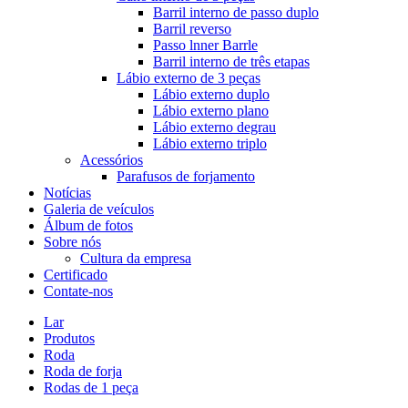
Barril interno de passo duplo
Barril reverso
Passo lnner Barrle
Barril interno de três etapas
Lábio externo de 3 peças
Lábio externo duplo
Lábio externo plano
Lábio externo degrau
Lábio externo triplo
Acessórios
Parafusos de forjamento
Notícias
Galeria de veículos
Álbum de fotos
Sobre nós
Cultura da empresa
Certificado
Contate-nos
Lar
Produtos
Roda
Roda de forja
Rodas de 1 peça