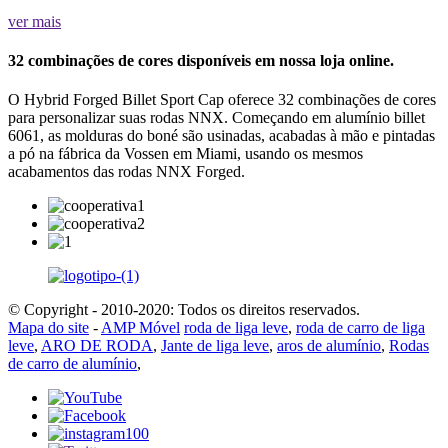
ver mais
32 combinações de cores disponíveis em nossa loja online.
O Hybrid Forged Billet Sport Cap oferece 32 combinações de cores
para personalizar suas rodas NNX. Começando em alumínio billet
6061, as molduras do boné são usinadas, acabadas à mão e pintadas
a pó na fábrica da Vossen em Miami, usando os mesmos
acabamentos das rodas NNX Forged.
© Copyright - 2010-2020: Todos os direitos reservados.
Mapa do site
-
AMP Móvel
roda de liga leve
,
roda de carro de liga
leve
,
ARO DE RODA
,
Jante de liga leve
,
aros de alumínio
,
Rodas
de carro de alumínio
,