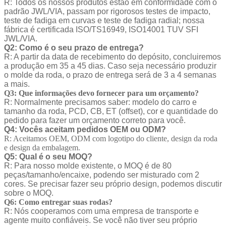
R: Todos os nossos produtos estão em conformidade com o
padrão JWL/VIA, passam por rigorosos testes de impacto,
teste de fadiga em curvas e teste de fadiga radial; nossa
fábrica é certificada ISO/TS16949, ISO14001 TUV SFI
JWL/VIA.
Q2: Como é o seu prazo de entrega?
R: A partir da data de recebimento do depósito, concluiremos
a produção em 35 a 45 dias. Caso seja necessário produzir
o molde da roda, o prazo de entrega será de 3 a 4 semanas
a mais.
Q3: Que informações devo fornecer para um orçamento?
R: Normalmente precisamos saber: modelo do carro e
tamanho da roda, PCD, CB, ET (offset), cor e quantidade do
pedido para fazer um orçamento correto para você.
Q4: Vocês aceitam pedidos OEM ou ODM?
R: Aceitamos OEM, ODM com logotipo do cliente, design da roda
e design da embalagem.
Q5: Qual é o seu MOQ?
R: Para nosso molde existente, o MOQ é de 80
peças/tamanho/encaixe, podendo ser misturado com 2
cores. Se precisar fazer seu próprio design, podemos discutir
sobre o MOQ.
Q6: Como entregar suas rodas?
R: Nós cooperamos com uma empresa de transporte e
agente muito confiáveis. Se você não tiver seu próprio