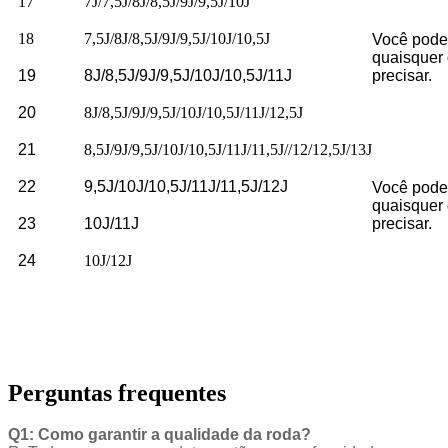
17
7J/7,5J/8J/8,5J/9J/9,5J/10J
18
7,5J/8J/8,5J/9J/9,5J/10J/10,5J
Você pode
quaisquer
19
8J/8,5J/9J/9,5J/10J/10,5J/11J
precisar.
20
8J/8,5J/9J/9,5J/10J/10,5J/11J/12,5J
21
8,5J/9J/9,5J/10J/10,5J/11J/11,5J//12/12,5J/13J
22
9,5J/10J/10,5J/11J/11,5J/12J
Você pode
quaisquer
23
10J/11J
precisar.
24
10J/12J
Perguntas frequentes
Q1: Como garantir a qualidade da roda?