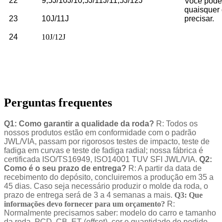
22
9,5J/10J/10,5J/11J/11,5J/12J
Você pode
quaisquer
23
10J/11J
precisar.
24
10J/12J
Perguntas frequentes
Q1: Como garantir a qualidade da roda?
R: Todos os
nossos produtos estão em conformidade com o padrão
JWL/VIA, passam por rigorosos testes de impacto, teste de
fadiga em curvas e teste de fadiga radial; nossa fábrica é
certificada ISO/TS16949, ISO14001 TUV SFI JWL/VIA.
Q2:
Como é o seu prazo de entrega?
R: A partir da data de
recebimento do depósito, concluiremos a produção em 35 a
45 dias. Caso seja necessário produzir o molde da roda, o
prazo de entrega será de 3 a 4 semanas a mais.
Q3: Que
informações devo fornecer para um orçamento?
R:
Normalmente precisamos saber: modelo do carro e tamanho
da roda, PCD, CB, ET (offset), cor e quantidade do pedido