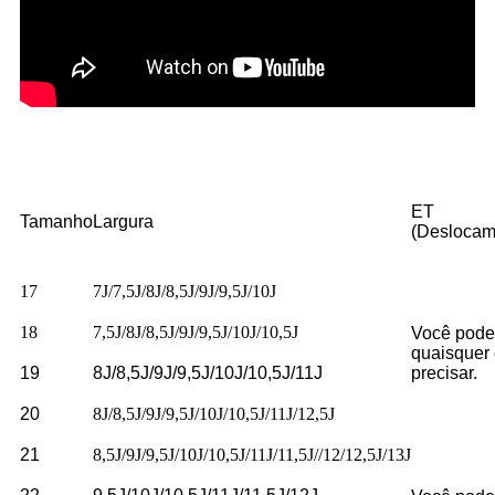
ET
Tamanho
Largura
(Deslocam
17
7J/7,5J/8J/8,5J/9J/9,5J/10J
18
7,5J/8J/8,5J/9J/9,5J/10J/10,5J
Você pode
quaisquer
19
8J/8,5J/9J/9,5J/10J/10,5J/11J
precisar.
20
8J/8,5J/9J/9,5J/10J/10,5J/11J/12,5J
21
8,5J/9J/9,5J/10J/10,5J/11J/11,5J//12/12,5J/13J