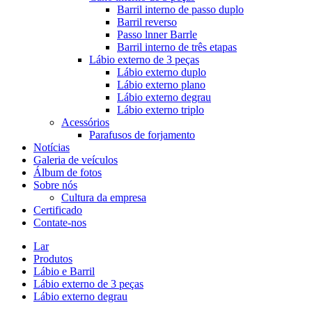
Barril interno de passo duplo
Barril reverso
Passo lnner Barrle
Barril interno de três etapas
Lábio externo de 3 peças
Lábio externo duplo
Lábio externo plano
Lábio externo degrau
Lábio externo triplo
Acessórios
Parafusos de forjamento
Notícias
Galeria de veículos
Álbum de fotos
Sobre nós
Cultura da empresa
Certificado
Contate-nos
Lar
Produtos
Lábio e Barril
Lábio externo de 3 peças
Lábio externo degrau