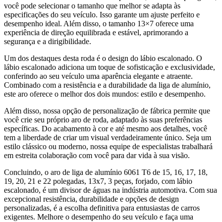
você pode selecionar o tamanho que melhor se adapta às
especificações do seu veículo. Isso garante um ajuste perfeito e
desempenho ideal. Além disso, o tamanho 13×7 oferece uma
experiência de direção equilibrada e estável, aprimorando a
segurança e a dirigibilidade.
Um dos destaques desta roda é o design do lábio escalonado. O
lábio escalonado adiciona um toque de sofisticação e exclusividade,
conferindo ao seu veículo uma aparência elegante e atraente.
Combinado com a resistência e a durabilidade da liga de alumínio,
este aro oferece o melhor dos dois mundos: estilo e desempenho.
Além disso, nossa opção de personalização de fábrica permite que
você crie seu próprio aro de roda, adaptado às suas preferências
específicas. Do acabamento à cor e até mesmo aos detalhes, você
tem a liberdade de criar um visual verdadeiramente único. Seja um
estilo clássico ou moderno, nossa equipe de especialistas trabalhará
em estreita colaboração com você para dar vida à sua visão.
Concluindo, o aro de liga de alumínio 6061 T6 de 15, 16, 17, 18,
19, 20, 21 e 22 polegadas, 13x7, 3 peças, forjado, com lábio
escalonado, é um divisor de águas na indústria automotiva. Com sua
excepcional resistência, durabilidade e opções de design
personalizadas, é a escolha definitiva para entusiastas de carros
exigentes. Melhore o desempenho do seu veículo e faça uma