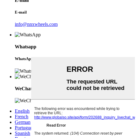
E-mail
E-mail
info@nnxwheels.com
Whatsapp
WhatsApp
WeChat
English
French
German
Portuguese
Spanish