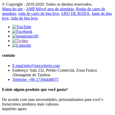
© Copyright - 2010-2020: Todos os direitos reservados.
Mapa do site
-
AMP Móvel
aros de alumínio
,
Rodas de carro de
alumínio
,
roda de carro de liga leve
,
ARO DE RODA
,
Jante de liga
leve
,
roda de liga leve
,
contato
E-mail:info@nnxwheels.com
Endereço: Sala 232, Prédio Comercial, Zona Franca
Abrangente de Taizhou
Telefone: +86 17366448075
Existe algum produto que você gosta?
De acordo com suas necessidades, personalizamos para você e
fornecemos produtos mais valiosos.
inquérito agora