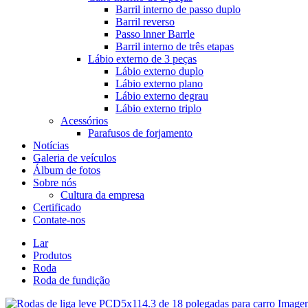
Barril interno de passo duplo
Barril reverso
Passo lnner Barrle
Barril interno de três etapas
Lábio externo de 3 peças
Lábio externo duplo
Lábio externo plano
Lábio externo degrau
Lábio externo triplo
Acessórios
Parafusos de forjamento
Notícias
Galeria de veículos
Álbum de fotos
Sobre nós
Cultura da empresa
Certificado
Contate-nos
Lar
Produtos
Roda
Roda de fundição