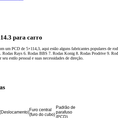
14.3 para carro
om um PCD de 5×114,3, aqui estão alguns fabricantes populares de rod
 Rodas Rays 6. Rodas BBS 7. Rodas Konig 8. Rodas Prodrive 9. Rodas
 seu estilo pessoal e suas necessidades de direção.
as
Padrão de
Furo central
(Deslocamento)
parafuso
(furo do cubo)
(PCD)