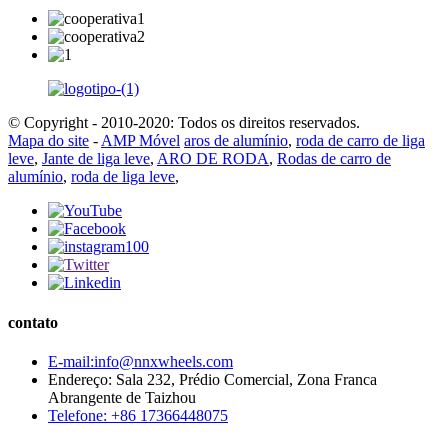
© Copyright - 2010-2020: Todos os direitos reservados.
Mapa do site
-
AMP Móvel
aros de alumínio
,
roda de carro de liga
leve
,
Jante de liga leve
,
ARO DE RODA
,
Rodas de carro de
alumínio
,
roda de liga leve
,
contato
E-mail:info@nnxwheels.com
Endereço: Sala 232, Prédio Comercial, Zona Franca
Abrangente de Taizhou
Telefone: +86 17366448075